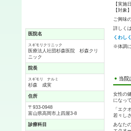
【実施
【対象
■2025
ご興味
12/28
詳しく
※１月最初
医院名
くわし
スギモリクリニック
※体調
■
2025
医療法人社団杉森医院 杉森クリ
ニック
10/2
院長
■
2025
当院
スギモリ ナルミ
杉森 成実
【血液
女性の
■学会
住所
になっ
・令和7
〒933-0948
・令和7
「エク
富山県高岡市上四屋3-8
若々し
診療科目
あなた
■
2025
エクオ