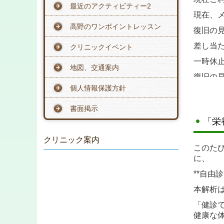
最近のアクティビティー2
現在、
高野のワンポイントレッスン
復旧の
差し当
クリニックイベント
一時休
地図、交通案内
復旧の
個人情報保護方針
■
2026
書面掲示
「栄
6/26(
クリニック案内
このた
■2026
に、
4/10(
**自由
本解析
■2026
「健診
健康な
3/23