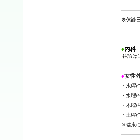
■
2024
※休
■年末年
・12/
■1月最
●
内科
・1/6
往診は1
■
2024
●
女性
■10/
・水曜(
■10/
・水曜(
午後
・木曜(
・土曜(
■
2024
※健康
2024
上記の