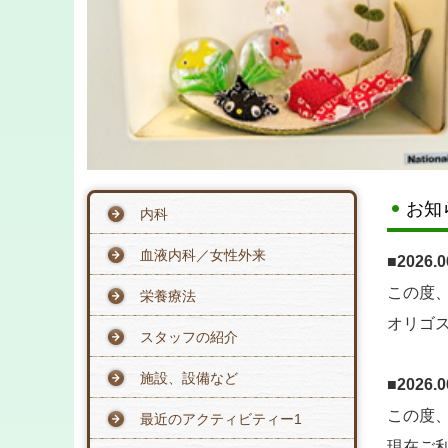
お知
内科
血液内科／女性外来
■
2026.0
この度
栄養療法
オリゴ
スタッフの紹介
施設、設備など
■
2026.0
この度
最近のアクティビティー1
現在ご