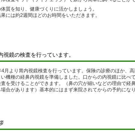
び当院では、特に大きな異常が見つかっていない方や、症状が
の体質を知り、健康づくりに活かしましょう。
結果には約2週間ほどのお時間をいただきます。
診療による「血液検査に基づく栄養解析」**を開始いたしました
は、オーソモレキュラー栄養療法の考え方に基づき、MSS株式
では異常がないと言われたけれど、なんとなく不調が続く」、
体を維持したい」といった方におすすめです。
日】水曜日 午前中（完全予約制）
内視鏡の検査を行っています。
】軽度の不調や無症状の方（本格的な治療を必要とされない方
のある方は、ぜひこの機会にご自身の栄養状態をチェックして
7年4月より胃内視鏡検査を行っています。保険の診療のほか、
しい機種の経鼻内視鏡を準備しました。口からの内視鏡に比べ
に重い症状のある方は、これまで通り「女性外来」にてご予約
検査を受けることができます。（鼻の穴が細いなどの理由で経
る場合があります）基本的にはまず来院されてからの予約にな
.07.22...【令和７年８月】お盆休みのお知らせ
年8月14日（木）
年
8
月15日（金）
年
8
月16日（土）
拶