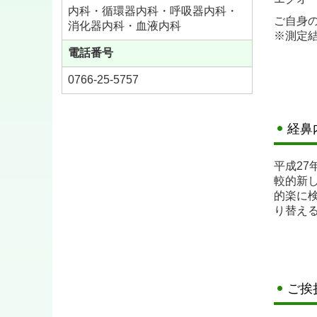
このた
内科・循環器内科・呼吸器内科・
ご自身
に、
消化器内科・血液内科
※測定
**自由
電話番号
本解析
0766-25-5757
「健診
健康な
【実施
経鼻
【対象
ご興味
平成2
較的新
※体調
的楽に
り替え
■
2025
・令和7
・令和
7
・令和
7
ご挨