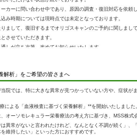
メーカーに問い合わせ中であり、原因の調査・復旧対応を依頼
見込み時期については現時点では未定となっております。
たりまして、復旧するまでオリゴスキャンのご予約に関しまし
止とさせていただきます。
見通しが立ち次第、改めてお知らせいたします。
.06.26-27 休診のお知らせ
養解析」をご希望の皆さまへ
金)-6/27(土)都合により休診いたします。
び当院では、特に大きな異常が見つかっていない方や、症状が
.04.10-11 休診のお知らせ
金)-4/11(土)都合により休診いたします。
診療による「血液検査に基づく栄養解析」**を開始いたしました
は、オーソモレキュラー栄養療法の考え方に基づき、MSS株式
.03.23午後-24 休診のお知らせ
では異常がないと言われたけれど、なんとなく不調が続く」、
体を維持したい」といった方におすすめです。
(月)午後、3/24(火)都合により休診いたします。