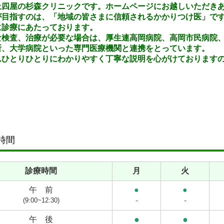
上四屋の杉森クリニックです。ホームページにお越しいただき
.05.13...【令和7年7月】臨時休診のご案内
が目指すのは、「地域の皆さまに信頼されるかかりつけ医」で
内科】
に診療にあたっております。
年7月19日（土）午前11時まで
な検査、治療が必要な場合は、厚生連高岡病院、高岡市民病院
所、大学病院といった専門医療機関と連携をとっています。
んひとりひとりにわかりやすく丁寧な説明を心がけております
.04.16...【令和7年6月】臨時休診のご案内
】
のため休診とさせていただきます。
年6月13日（金）
年6月14日（土）
診
時間
年6月30日（月）午前休診
時半～
診療時間
月
火
.02.25...【令和7年4月】臨時休診のご案内
午 前
●
●
ため休診とさせていただきます。
-
-
(9:00~12:30)
年4月18日（金）
●
●
午 後
年4月19日（土）