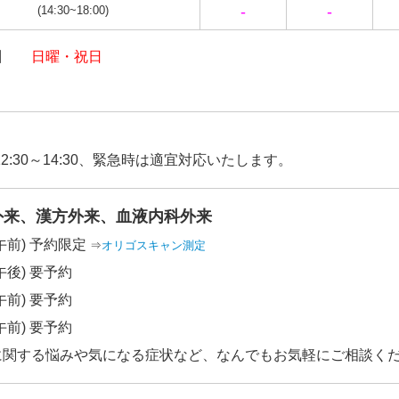
-
-
(14:30~18:00)
.12.05...【令和6～7年】年末年始 休診のお知らせ
診日
日曜・祝日
始の休診
29（日）～1/5（日）休診
初の診察
（月）～
2:30～14:30、緊急時は適宜対応いたします。
.10.11...【令和6年10月】臨時休診のお知らせ
外来、漢方外来、血液内科外来
12（土）【血液内科・女性外来】副院長 休診
午前) 予約限定
⇒
オリゴスキャン測定
18（金）【内 科】院長 午前 休診
午後) 要予約
 2時30より通常診療
午前) 要予約
午前) 要予約
.07.29...【令和6年8月】お盆休みのお知らせ
に関する悩みや気になる症状など、なんでもお気軽にご相談く
年8月13日〜16日 休診のお知らせ
期間はお盆休みとさせていただきます。