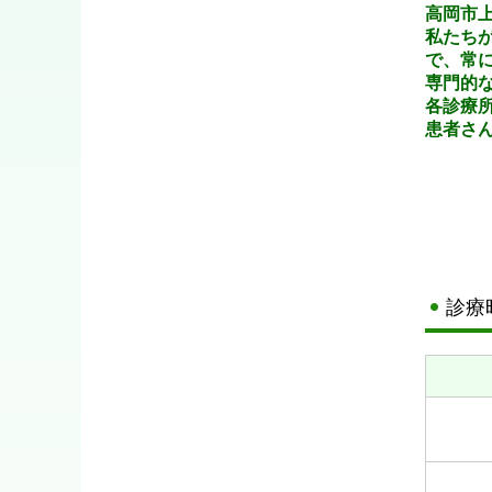
■
高岡市
2025
私たち
【血液
で、常
・令和7
専門的
各診療
患者さ
■
2025
【内科
■学会
・令和7
・令和7
■臨時休
診療
・令和7
午後2
■
2025
学会の
・令和7
・令和7