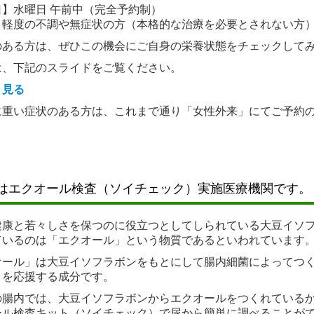
日】水曜日 午前中（完全予約制）
】軽度の不調や無症状の方（本格的な治療を必要とされない方
.11.28...【令和7年11月】年末年始 休診のお知らせ
のある方は、ぜひこの機会にご自身の栄養状態をチェックして
（日）~ 1/ 4(日) 休診いたします。
は、下記のスライドをご覧ください。
の診察は 1 / 5(月) です。
く見る
に重い症状のある方は、これまで通り「女性外来」にてご予約
.10.15...【令和7年10月】臨時休診のお知らせ
7(月)都合により午前休診とさせていただきます。午後は14時半
.08.19...【令和7年9月・10月】臨時休診のお知らせ
はエクオール検査（ソイチェック）実施医療機関です。
内科・女性外来】
健康と若々しさを保つのに役立つとしてしられている大豆イソ
の為、休診とさせていただきます。
ているのは「エクオール」という物質であるといわれています
年 9月 6日（土）
年10月11日（土）
オール」は大豆イソフラボンをもとにして腸内細菌によってつ
さを応援する成分です。
の腸内では、大豆イソフラボンからエクオールをつくれている
.08.06...【令和７年８月】「栄養解析」開始いたします
ール検査キット（ソイチェック）で尿から簡単に調べることが