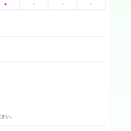
-
-
-
●
ださい。