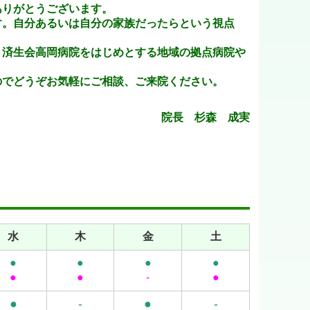
ありがとうございます。
す。自分あるいは自分の家族だったらという視点
、済生会高岡病院をはじめとする地域の拠点病院や
のでどうぞお気軽にご相談、ご来院ください。
院長 杉森 成実
水
木
金
土
●
●
●
●
●
●
-
●
●
-
●
-