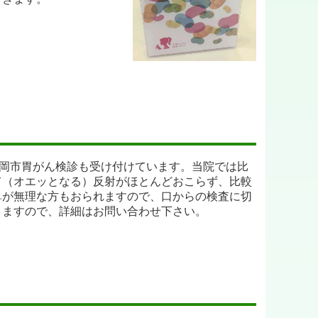
まったくない、または軽い不調のみがある方を対象
。
会社のご協力のもと実施いたします。
「今の栄養状態を詳しく知りたい」、「いつまでも
）
みてはいかがでしょうか。
高岡市胃がん検診も受け付けています。当院では比
て（オエッとなる）反射がほとんどおこらず、比較
のうえご相談ください。
鼻が無理な方もおられますので、口からの検査に切
りますので、詳細はお問い合わせ下さい。